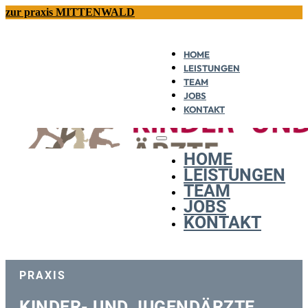
zur praxis MITTENWALD
HOME
LEISTUNGEN
TEAM
JOBS
KONTAKT
HOME
LEISTUNGEN
TEAM
JOBS
KONTAKT
PRAXIS
KINDER- UND JUGENDÄRZTE